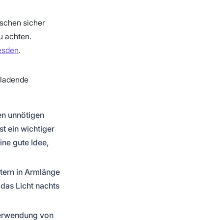
nschen sicher
u achten.
resden
.
nladende
en unnötigen
t ein wichtiger
ine gute Idee,
ltern in Armlänge
 das Licht nachts
Verwendung von