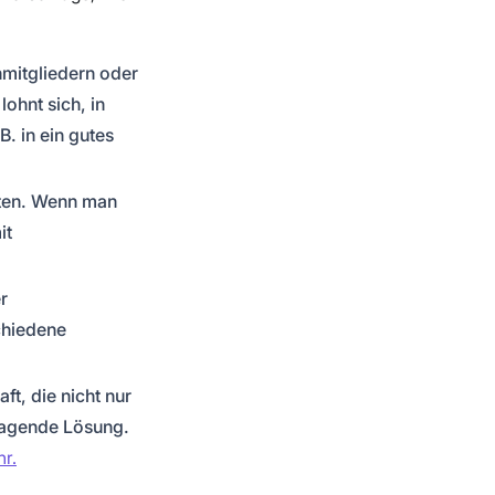
nmitgliedern oder
ohnt sich, in
B. in ein gutes
ten. Wenn man
it
r
chiedene
ft, die nicht nur
rragende Lösung.
hr.