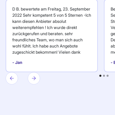
D B. bewertete am Freitag, 23. September
Be
2022 Sehr kompetent 5 von 5 Sternen -Ich
Se
kann diesen Anbieter absolut
St
weiterempfehlen ! Ich wurde direkt
Ve
zurückgerufen und beraten. sehr
ge
freundliches Team, wo man sich auch
De
wohl fühlt. Ich habe auch Angebote
ab
zugeschickt bekommen! Vielen dank
me
- Jan
- 